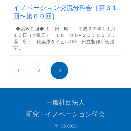
イノベーション交流分科会［第３１
回〜第６０回］
◆第６０回◆ １．日 時： 平成２７年１１月
１３日（金曜日） １８：００−２０：００ ２．
場 所： 秋葉原ダイビル18F 日立製作所会議
室 …
1
2
3
一般社団法人
研究・イノベーション学会
〒135-0033