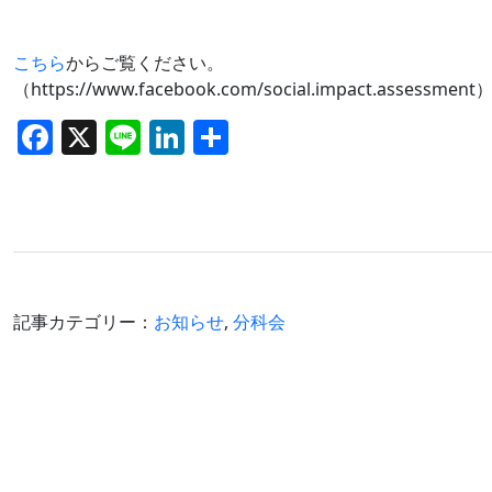
こちら
からご覧ください。
（https://www.facebook.com/social.impact.assessment
F
X
Li
Li
共
a
n
n
有
c
e
k
e
e
b
dI
o
n
記事カテゴリー：
お知らせ
,
分科会
o
k