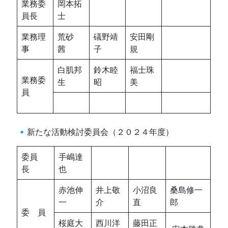
業務委
岡本拓
員長
士
業務理
荒砂
礒野靖
安田剛
事
茜
子
規
白肌邦
鈴木睦
福士珠
業務委
生
昭
美
員
🔹新たな活動検討委員会（２０２４年度）
委員
手嶋達
長
也
赤池伸
井上敬
小沼良
桑島修一
一
介
直
郎
委 員
桜庭大
西川洋
藤田正