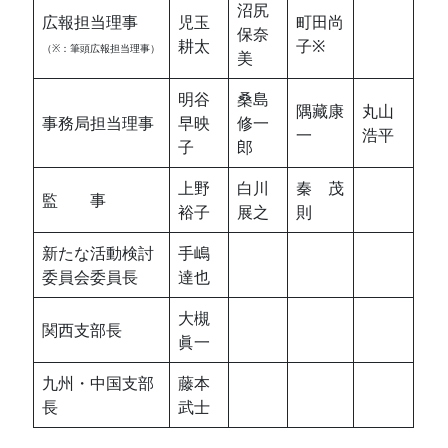
沼尻
広報担当理事
児玉
町田尚
保奈
耕太
子※
（※：筆頭広報担当理事）
美
明谷
桑島
隅藏康
丸山
事務局担当理事
早映
修一
一
浩平
子
郎
上野
白川
秦 茂
監 事
裕子
展之
則
新たな活動検討
手嶋
委員会委員長
達也
大槻
関西支部長
眞一
九州・中国支部
藤本
長
武士