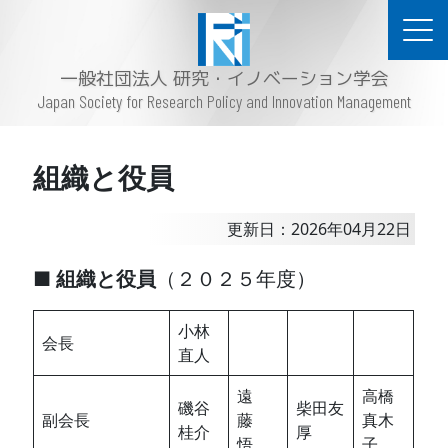
一般社団法人 研究・イノベーション学会
Japan Society for Research Policy and Innovation Management
組織と役員
更新日：2026年04月22日
■
組織と役員
（２０２５年度）
小林
会長
直人
遠
高橋
磯谷
柴田友
副会長
藤
真木
桂介
厚
悟
子