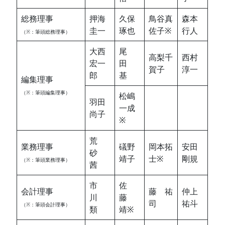
総務理事
押海
久保
鳥谷真
森本
圭一
琢也
佐子※
行人
（※：筆頭総務理事）
大西
尾
高梨千
西村
宏一
田
賀子
淳一
郎
基
編集理事
（※：筆頭編集理事）
松嶋
羽田
一成
尚子
※
荒
業務理事
礒野
岡本拓
安田
砂
靖子
士※
剛規
（※：筆頭業務理事）
茜
市
佐
会計理事
藤 祐
仲上
川
藤
司
祐斗
（※：筆頭会計理事）
類
靖※