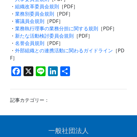
・
組織改革委員会規則
［PDF］
・
業務別委員会規則
［PDF］
・
審議員会規則
［PDF］
・
業務執行理事の業務分担に関する規則
［PDF］
・
新たな活動検討委員会規則
［PDF］
・
名誉会員規則
［PDF］
・
外部組織との連携活動に関わるガイドライン
［PD
F］
F
X
Li
Li
共
a
n
n
有
c
e
k
e
e
記事カテゴリー：
b
dI
o
n
o
一般社団法人