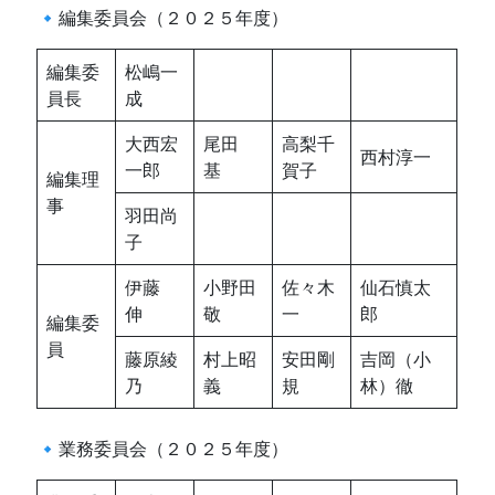
🔹編集委員会（２０２５年度）
編集委
松嶋一
員長
成
大西宏
尾田
高梨千
西村淳一
一郎
基
賀子
編集理
事
羽田尚
子
伊藤
小野田
佐々木
仙石慎太
伸
敬
一
郎
編集委
員
藤原綾
村上昭
安田剛
吉岡（小
乃
義
規
林）徹
🔹業務委員会（２０２５年度）