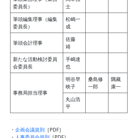
委員長）
士
筆頭編集理事（編集
松嶋一
委員長）
成
佐藤
筆頭会計理事
靖
新たな活動検討委員
手嶋達
会委員長
也
明谷早
桑島修
隅藏
映子
一郎
康一
事務局担当理事
丸山浩
平
・
企画会議規則
［PDF］
・
人事委員会規則
［PDF］