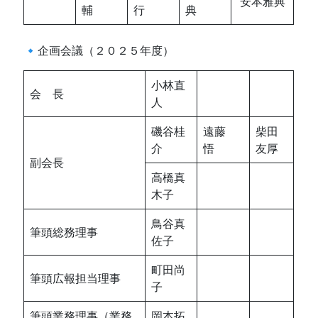
安本雅典
輔
行
典
🔹企画会議（２０２５年度）
小林直
会 長
人
磯谷桂
遠藤
柴田
介
悟
友厚
副会長
高橋真
木子
鳥谷真
筆頭総務理事
佐子
町田尚
筆頭広報担当理事
子
筆頭業務理事（業務
岡本拓