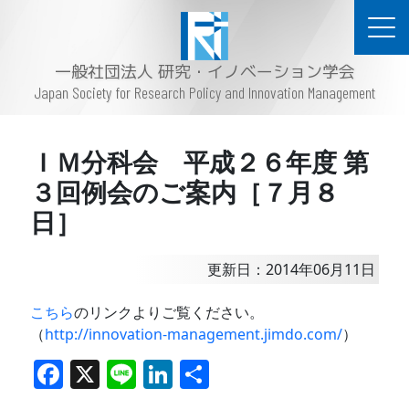
一般社団法人 研究・イノベーション学会
Japan Society for Research Policy and Innovation Management
ＩＭ分科会 平成２６年度 第
３回例会のご案内［７月８
日］
更新日：2014年06月11日
こちら
のリンクよりご覧ください。
（
http://innovation-management.jimdo.com/
）
F
X
Li
Li
共
a
n
n
有