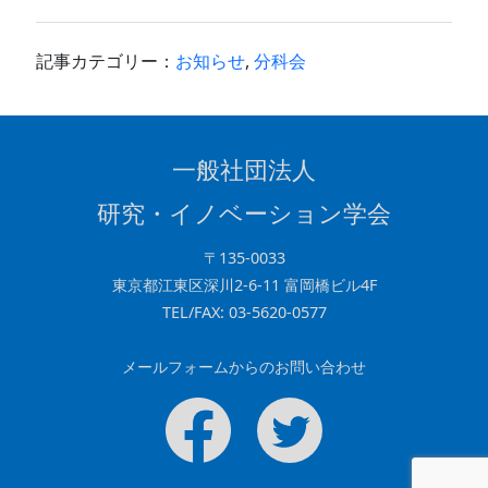
c
e
k
e
e
記事カテゴリー：
お知らせ
,
分科会
b
dI
o
n
o
一般社団法人
k
研究・イノベーション学会
〒135-0033
東京都江東区深川2-6-11 富岡橋ビル4F
TEL/FAX: 03-5620-0577
メールフォームからのお問い合わせ