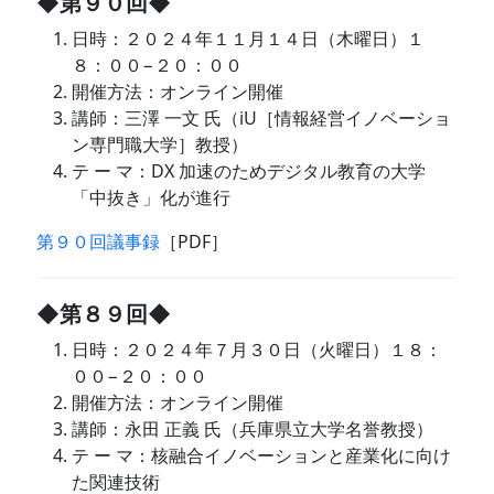
◆第９０回◆
日時：２０２４年１１月１４日（木曜日）１
８：００−２０：００
開催方法：オンライン開催
講師：三澤 一文 氏（iU［情報経営イノベーショ
ン専門職大学］教授）
テ ー マ：DX 加速のためデジタル教育の大学
「中抜き」化が進行
第９０回議事録
［PDF］
◆第８９回◆
日時：２０２４年７月３０日（火曜日）１８：
００−２０：００
開催方法：オンライン開催
講師：永田 正義 氏（兵庫県立大学名誉教授）
テ ー マ：核融合イノベーションと産業化に向け
た関連技術