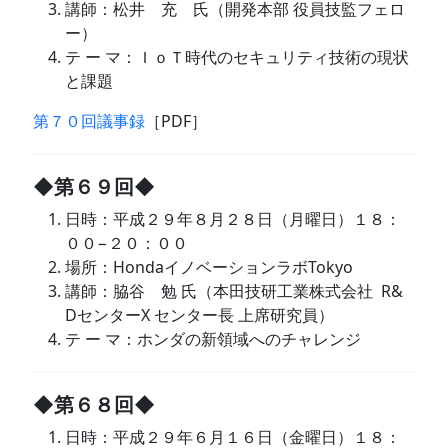
講師：松井 充 氏（開発本部 役員技監フェロ
ー）
テ ー マ：ＩｏＴ時代のセキュリティ技術の現状
と課題
第７０回議事録
［PDF］
◆第６９回◆
日時：平成２９年８月２８日（月曜日）１８：
００−２０：００
場所：HondaイノベーションラボTokyo
講師：脇谷 勉 氏（本田技研工業株式会社 R&
DセンターX センター長 上席研究員）
テ ー マ：ホンダの新領域へのチャレンジ
◆第６８回◆
日時：平成２９年６月１６日（金曜日）１８：