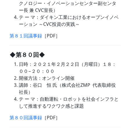
クノロジー・イノベーションセンター副センタ
ー長 兼 CVC室長）
テ ー マ：ダイキン工業におけるオープンイノベ
ーション ～CVC投資の実践～
第８１回議事録
［PDF］
◆第８０回◆
日時：２０２１年２月２２日（月曜日）１８：
００−２０：００
開催方法：オンライン開催
講師：谷口 恒 氏（株式会社ZMP 代表取締役
社長）
テ ー マ：自動運転・ロボットを社会インフラと
して推進するワクワク感と課題
第８０回議事録
［PDF］