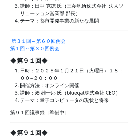
講師：田中 克徳 氏（三菱地所株式会社 法人ソ
リューション営業部 部長）
テーマ：都市開発事業の新たな展開
第３１回～第６０回例会
第１回～第３０回例会
◆第９１回◆
日時：２０２５年１月２１日（火曜日）１８：
００−２０：００
開催方法：オンライン開催
講師：湊 雄一郎 氏（blueqat株式会社 CEO）
テーマ：量子コンピュータの現状と将来
第９１回議事録［準備中］
◆第９１回◆