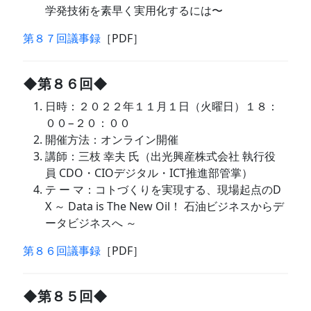
学発技術を素早く実用化するには〜
第８７回議事録
［PDF］
◆第８６回◆
日時：２０２２年１１月１日（火曜日）１８：
００−２０：００
開催方法：オンライン開催
講師：三枝 幸夫 氏（出光興産株式会社 執行役
員 CDO・CIOデジタル・ICT推進部管掌）
テ ー マ：コトづくりを実現する、現場起点のD
X ～ Data is The New Oil！ 石油ビジネスからデ
ータビジネスへ ～
第８６回議事録
［PDF］
◆第８５回◆