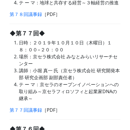
テ ー マ：地球と共存する経営～３軸経営の推進
第７８回議事録
［PDF］
◆第７７回◆
日時：２０１９年１０月１０日（木曜日）１
８：００−２０：００
場所：京セラ株式会社 みなとみらいリサーチセ
ンター
講師：小堀 真一 氏（京セラ株式会社 研究開発本
部 研究企画部 副部責任者）
テ ー マ：京セラのオープンイノベーションへの
取り組み～京セラフィロソフィと起業家DNAの
継承～
第７７回議事録
［PDF］
◆第７６回◆