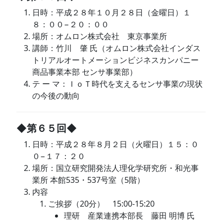
日時：平成２８年１０月２８日（金曜日）１
８：００−２０：００
場所：オムロン株式会社 東京事業所
講師：竹川 肇 氏（オムロン株式会社インダス
トリアルオートメーションビジネスカンパニー
商品事業本部 センサ事業部）
テ ー マ：ＩｏＴ時代を支えるセンサ事業の現状
の今後の動向
◆第６５回◆
日時：平成２８年８月２日（火曜日）１５：０
０−１７：２０
場所：国立研究開発法人理化学研究所・和光事
業所 本館535・537号室（5階）
内容
ご挨拶（20分） 15:00-15:20
理研 産業連携本部長 藤田 明博 氏