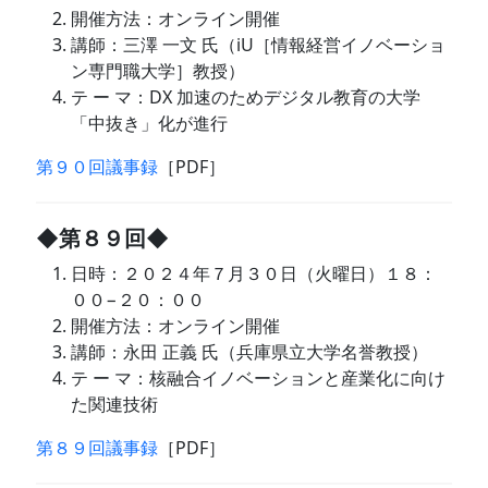
開催方法：オンライン開催
講師：三澤 一文 氏（iU［情報経営イノベーショ
ン専門職大学］教授）
テ ー マ：DX 加速のためデジタル教育の大学
「中抜き」化が進行
第９０回議事録
［PDF］
◆第８９回◆
日時：２０２４年７月３０日（火曜日）１８：
００−２０：００
開催方法：オンライン開催
講師：永田 正義 氏（兵庫県立大学名誉教授）
テ ー マ：核融合イノベーションと産業化に向け
た関連技術
第８９回議事録
［PDF］