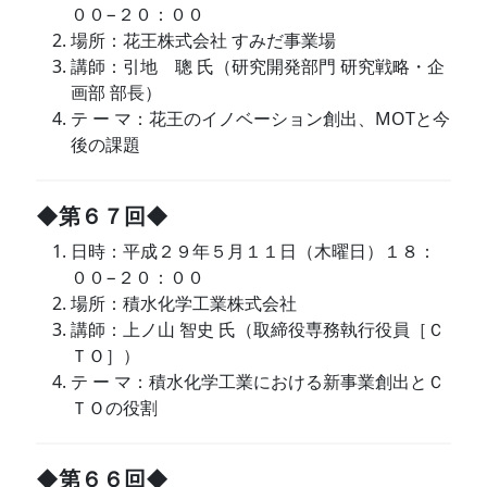
００−２０：００
場所：花王株式会社 すみだ事業場
講師：引地 聰 氏（研究開発部門 研究戦略・企
画部 部長）
テ ー マ：花王のイノベーション創出、MOTと今
後の課題
◆第６７回◆
日時：平成２９年５月１１日（木曜日）１８：
００−２０：００
場所：積水化学工業株式会社
講師：上ノ山 智史 氏（取締役専務執行役員［Ｃ
ＴＯ］）
テ ー マ：積水化学工業における新事業創出とＣ
ＴＯの役割
◆第６６回◆