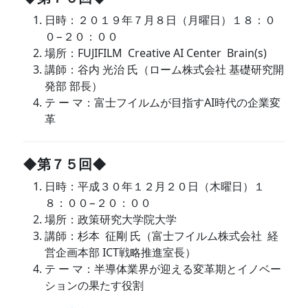
日時：２０１９年７月８日（月曜日）１８：０
０−２０：００
場所：FUJIFILM Creative AI Center Brain(s)
講師：谷内 光治 氏（ローム株式会社 基礎研究開
発部 部長）
テ ー マ：富士フイルムが目指すAI時代の企業変
革
◆第７５回◆
日時：平成３０年１２月２０日（木曜日）１
８：００−２０：００
場所：政策研究大学院大学
講師：杉本 征剛 氏（富士フイルム株式会社 経
営企画本部 ICT戦略推進室長）
テ ー マ：半導体業界が迎える変革期とイノベー
ションの果たす役割