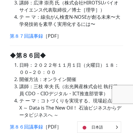
講師：広津 崇亮 氏（株式会社HIROTSUバイオ
サイエンス代表取締役／博士［理学］）
テ ー マ：線虫がん検査N-NOSEが創る未来〜大
学発技術を素早く実用化するには〜
第８７回議事録
［PDF］
◆第８６回◆
日時：２０２２年１１月１日（火曜日）１８：
００−２０：００
開催方法：オンライン開催
講師：三枝 幸夫 氏（出光興産株式会社 執行役
員 CDO・CIOデジタル・ICT推進部管掌）
テ ー マ：コトづくりを実現する、現場起点のD
X ～ Data is The New Oil！ 石油ビジネスからデ
ータビジネスへ ～
第８６回議事録
［PDF］
日本語