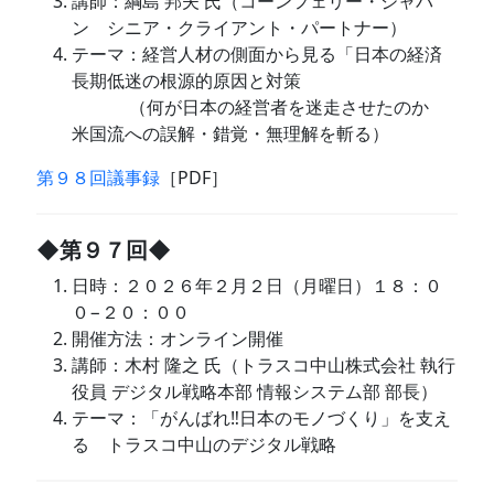
講師：綱島 邦夫 氏（コーンフェリー・ジャパ
ン シニア・クライアント・パートナー）
テーマ：経営人材の側面から見る「日本の経済
長期低迷の根源的原因と対策
（何が日本の経営者を迷走させたのか
米国流への誤解・錯覚・無理解を斬る）
第９８回議事録
［PDF］
◆第９７回◆
日時：２０２６年２月２日（月曜日）１８：０
０−２０：００
開催方法：オンライン開催
講師：木村 隆之 氏（トラスコ中山株式会社 執行
役員 デジタル戦略本部 情報システム部 部長）
テーマ：「がんばれ‼日本のモノづくり」を支え
る トラスコ中山のデジタル戦略