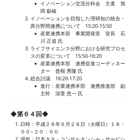
イノベーション交流分科会 主査 旭
岡 叡峻
イノベーションを目指した理研知の統合・
異分野間連携について 15:20-15:50
産業連携本部 事業開発室 室長 石
川 正道 氏
ライフサイエンス分野における研究プロセ
スの変革について 15:50-16:20
産業連携本部 連携促進コーディネー
ター 曾根 秀隆 氏
総合討議 16:20-17:20
進行：産業連携本部 連携推進部 副
主幹 深萱 恵一 氏
◆第６４回◆
日時：平成２８年６月２８日（火曜日）１８：
００−２０：００
場所：日本タタ・コンサルタンシー・サービシ