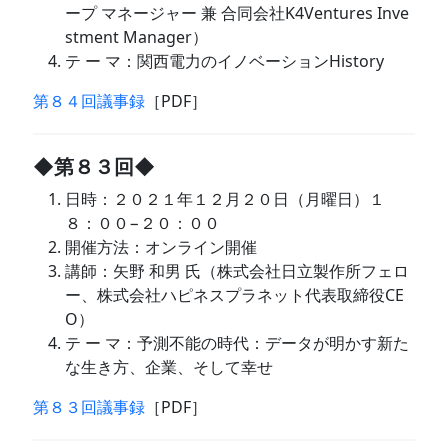
ープ マネージャー 兼 合同会社K4Ventures Inve
stment Manager）
テ ー マ：関西電力のイノベーションHistory
第８４回議事録
［PDF］
◆第８３回◆
日時：２０２１年１２月２０日（月曜日）１
８：００−２０：００
開催方法：オンライン開催
講師：矢野 和男 氏（株式会社日立製作所フェロ
ー、株式会社ハピネスプラネット代表取締役CE
O）
テ ー マ：予測不能の時代：データが明かす新た
な生き方、企業、そして幸せ
第８３回議事録
［PDF］