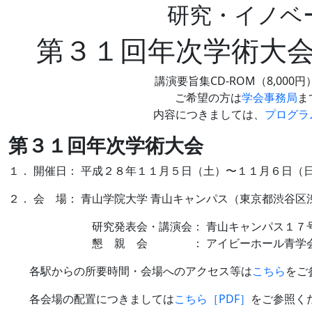
研究・イノベ
第３１回年次学術大
講演要旨集CD-ROM（8,00
ご希望の方は
学会事務局
ま
内容につきましては、
プログラ
第３１回年次学術大会
１． 開催日： 平成２８年１１月５日（土）〜１１月６日（
２． 会 場： 青山学院大学 青山キャンパス（東京都渋谷区渋谷
研究発表会・講演会： 青山キャンパス１７
懇 親 会 ： アイビーホール青学会館
各駅からの所要時間・会場へのアクセス等は
こちら
をご
各会場の配置につきましては
こちら［PDF］
をご参照く