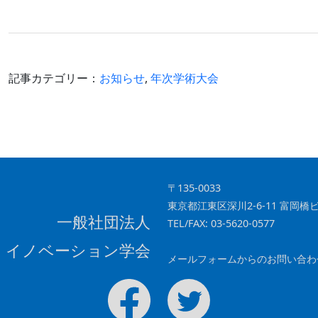
c
e
k
e
e
b
dI
o
n
記事カテゴリー：
お知らせ
,
年次学術大会
o
k
〒135-0033
東京都江東区深川2-6-11 富岡橋ビ
一般社団法人
TEL/FAX: 03-5620-0577
・イノベーション学会
メールフォームからのお問い合わ