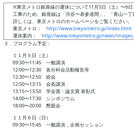
※東京メトロ銀座線の運休について11月5日（土）〜6
工事のため、銀座線は「渋谷〜表参道間」、「青山一丁
詳しくは、東京メトロのホームページをご覧ください。
東京メトロ：
http://www.tokyometro.jp/index.html
運休案内：
http://www.tokyometro.jp/news/image
３．プログラム予定：
１１月５日（土）
09:30〜11:45 一般講演
12:00〜12:30 各分科会活動報告等
12:30〜12:50 総会
12:50〜13:15 会長講演
13:15〜13:50 学会賞・論文賞 表彰式
14:00〜17:30 シンポジウム
18:00〜20:00 懇親会
１１月６日（日）
09:30〜15:45 一般講演，企画セッション