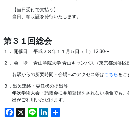
【当日受付で支払う】
当日、領収証を発行いたします。
第３１回総会
１． 開催日： 平成２８年１１月５日（土）12:30〜
２． 会 場： 青山学院大学 青山キャンパス（東京都渋谷区渋谷
各駅からの所要時間・会場へのアクセス等は
こちら
をご
３．出欠連絡・委任状の提出等
年次学術大会・懇親会に参加登録をされない場合でも、
出がご利用いただけます。
F
X
Li
Li
共
a
n
n
有