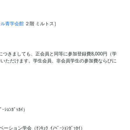
ール青学会館
２階 ミルトス］
つきましても、正会員と同等に参加登録費8,000円（学
参加いただけます。学生会員、非会員学生の参加費ならびに
ｼｮﾝｶﾞｯｶｲ）
ン学会（ｹﾝｷｭｳ ｲﾉﾍﾞｰｼｮﾝｶﾞｯｶｲ）