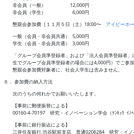
非会員（一般） 12,000円
非会員（学生） 6,000円
懇親会参加費［１１月５日（土）18:00〜
アイビーホ
一般（会員・非会員共通） 5,000円
学生（会員・非会員共通） 3,000円
「グループ会員準登録者」および「法人会員準登録者」に
生でグループ会員準登録者の場合には4,000円）でご
懇親会参加費対象者に、社会人学生は含みません。
６． 参加費の納入方法
次のうちの何れかでお願いいたします。
【事前に郵便振替による】
00160-4-70197 研究・イノベーション学会（ｹﾝｷｭｳ ｲﾉﾍﾞｰ
【事前に銀行振込による】
三井住友銀行 渋谷駅前支店 普通0206284 研究・イノベーショ