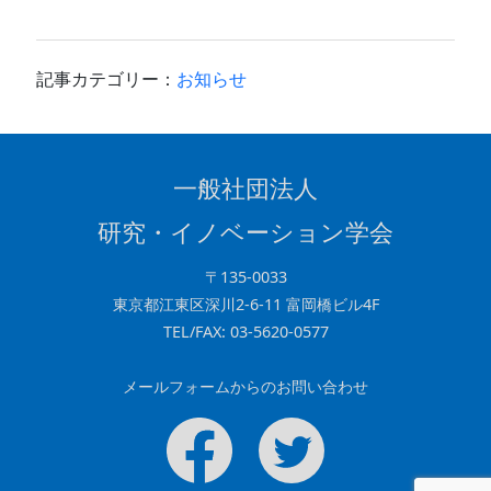
a
n
n
有
c
e
k
e
e
記事カテゴリー：
お知らせ
b
dI
o
n
o
一般社団法人
k
研究・イノベーション学会
〒135-0033
東京都江東区深川2-6-11 富岡橋ビル4F
TEL/FAX: 03-5620-0577
メールフォームからのお問い合わせ