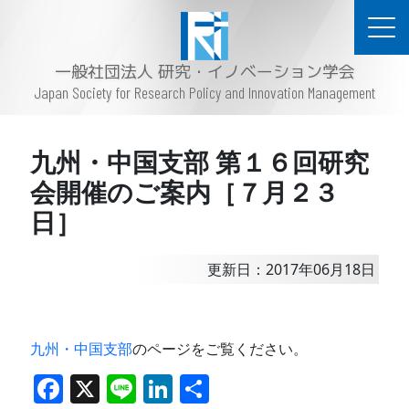
一般社団法人 研究・イノベーション学会
Japan Society for Research Policy and Innovation Management
九州・中国支部 第１６回研究
会開催のご案内［７月２３
日］
更新日：2017年06月18日
九州・中国支部
のページをご覧ください。
F
X
Li
Li
共