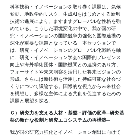
科学技術・イノベーションを取り巻く課題は、気候
変動、地政学的リスク、生成AIをはじめとする新興
技術の進展により、ますますグローバルな性格を強
めている。こうした環境変化の中で、我が国の研
究・イノベーションの国際競争力強化と国際連携の
深化が重要な課題となっている。本セッションで
は、研究・イノベーションのグローバル化戦略を軸
に、研究・イノベーション学会の国際的プレゼンス
向上や海外学術団体・国際機関との連携のあり方、
フォーサイトや未来洞察を活用した将来ビジョンの
形成、さらには新技術を活用した持続可能な社会づ
くりについて議論する。国際的な視点から未来社会
を構想し、多様な主体による共創を促進するための
課題と展望を探る。
Ｃ）研究力を支える人材・基盤・評価の変革─研究基
盤の新たな役割と研究エコシステムの再構築─
我が国の研究力強化とイノベーション創出に向けて