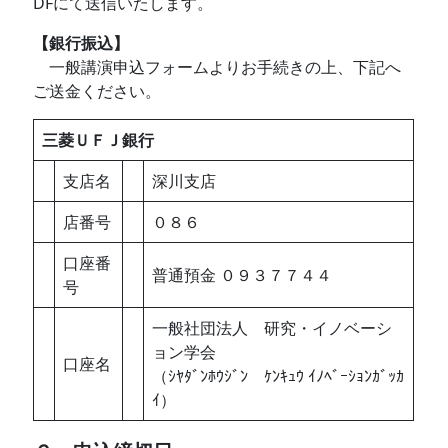
DFにて送信いたします。
【銀行振込】
一般講演申込フォームよりお手続きの上、下記へ
ご送金ください。
三菱ＵＦＪ銀行
支店名
深川支店
店番号
０８６
口座番
普通預金 ０９３７７４４
号
一般社団法人 研究・イノベーシ
ョン学会
口座名
（ｼﾔﾀﾞﾝﾎｳｼﾞﾝ ｹﾝｷｭｳ ｲﾉﾍﾞｰｼｮﾝｶﾞｯｶ
ｲ）