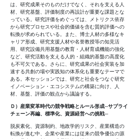
は、研究成果そのものだけでなく、それを支える人
材、研究基盤、評価制度の再設計が重要な課題とな
っている。研究評価をめぐっては、メトリクス依存
から研究プロセスや社会的価値を含む質的評価への
転換が求められている。また、博士人材の多様なキ
ャリア形成、研究支援人材や名誉教授等の知見活
用、研究設備共用基盤の教育・人材育成機能の強化
など、研究活動を支える人的・組織的基盤の高度化
も不可欠である。さらに、研究成果の社会実装を加
速する共創の場や実践知の体系化も重要なテーマで
ある。本セッションでは、研究と社会をつなぐ研究
イノベーション・エコシステムの構築に向け、人
材、基盤、評価の観点から議論する。
Ｄ）産業変革時代の競争戦略とルール形成─サプライ
チェーン再編、標準化、資源経営への挑戦─
脱炭素化、資源制約、地政学的リスク、産業構造の
転換が進む中、企業や産業には従来の競争優位の源