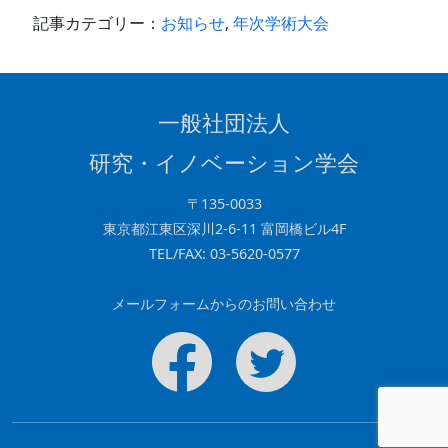
e
e
記事カテゴリー：
お知らせ
,
年次学術大会
b
dI
o
n
o
一般社団法人
k
研究・イノベーション学会
〒135-0033
東京都江東区深川2-6-11 富岡橋ビル4F
TEL/FAX: 03-5620-0577
メールフォームからのお問い合わせ