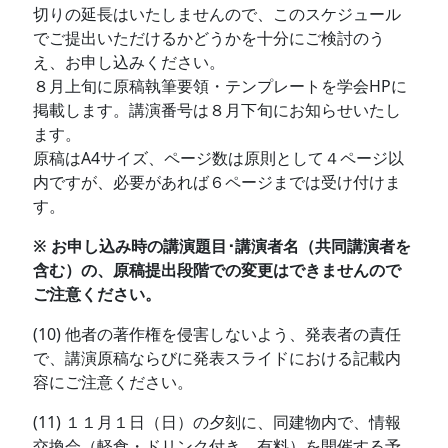
切りの延長はいたしませんので、このスケジュール
でご提出いただけるかどうかを十分にご検討のう
え、お申し込みください。
８月上旬に原稿執筆要領・テンプレートを学会HPに
掲載します。講演番号は８月下旬にお知らせいたし
ます。
原稿はA4サイズ、ページ数は原則として４ページ以
内ですが、必要があれば６ページまでは受け付けま
す。
※ お申し込み時の講演題目･講演者名（共同講演者を
含む）の、原稿提出段階での変更はできませんので
ご注意ください。
(10) 他者の著作権を侵害しないよう、発表者の責任
で、講演原稿ならびに発表スライドにおける記載内
容にご注意ください。
(11) １１月１日（日）の夕刻に、同建物内で、情報
交換会（軽食・ドリンク付き、有料）を開催する予