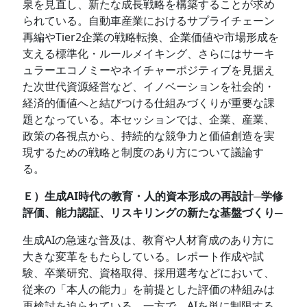
泉を見直し、新たな成⾧戦略を構築することが求め
られている。自動車産業におけるサプライチェーン
再編やTier2企業の戦略転換、企業価値や市場形成を
支える標準化・ルールメイキング、さらにはサーキ
ュラーエコノミーやネイチャーポジティブを見据え
た次世代資源経営など、イノベーションを社会的・
経済的価値へと結びつける仕組みづくりが重要な課
題となっている。本セッションでは、企業、産業、
政策の各視点から、持続的な競争力と価値創造を実
現するための戦略と制度のあり方について議論す
る。
Ｅ）生成AI時代の教育・人的資本形成の再設計─学修
評価、能力認証、リスキリングの新たな基盤づくり─
生成AIの急速な普及は、教育や人材育成のあり方に
大きな変革をもたらしている。レポート作成や試
験、卒業研究、資格取得、採用選考などにおいて、
従来の「本人の能力」を前提とした評価の枠組みは
再検討を迫られている。一方で、AIを単に制限する