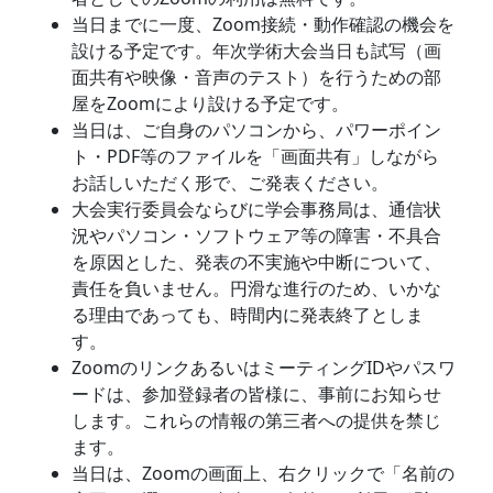
当日までに一度、Zoom接続・動作確認の機会を
設ける予定です。年次学術大会当日も試写（画
面共有や映像・音声のテスト）を行うための部
屋をZoomにより設ける予定です。
当日は、ご自身のパソコンから、パワーポイン
ト・PDF等のファイルを「画面共有」しながら
お話しいただく形で、ご発表ください。
大会実行委員会ならびに学会事務局は、通信状
況やパソコン・ソフトウェア等の障害・不具合
を原因とした、発表の不実施や中断について、
責任を負いません。円滑な進行のため、いかな
る理由であっても、時間内に発表終了としま
す。
ZoomのリンクあるいはミーティングIDやパスワ
ードは、参加登録者の皆様に、事前にお知らせ
します。これらの情報の第三者への提供を禁じ
ます。
当日は、Zoomの画面上、右クリックで「名前の