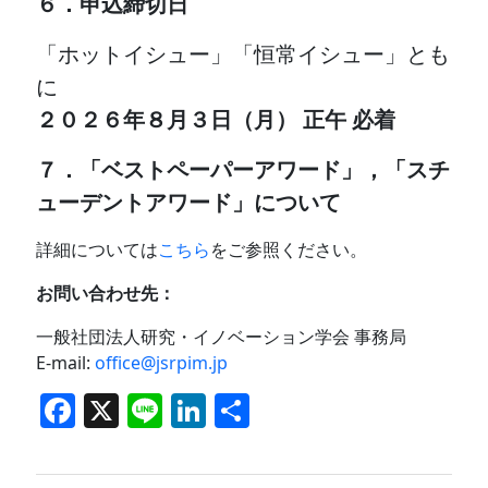
６．申込締切日
「ホットイシュー」「恒常イシュー」とも
に
２０２６年８月３日（月） 正午 必着
７．「ベストペーパーアワード」，「スチ
ューデントアワード」について
詳細については
こちら
をご参照ください。
お問い合わせ先：
一般社団法人研究・イノベーション学会 事務局
E-mail:
office@jsrpim.jp
F
X
Li
Li
共
a
n
n
有
c
e
k