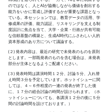
のではなく、人とAIが協働しながら価値を創出する
能力をいかに育成し評価するかが重要な課題となっ
ている。本セッションでは、教育データの活用、学
修成果の評価、能力認証、リスキリングを支える制
度設計に焦点を当て、大学・企業・行政が共有可能
な信頼基盤の構築と、生成AI時代にふさわしい人的
資本形成のあり方について議論する。
(２) 発表内容は、最近の研究で未発表のものを原則
とします。一部既発表のものを含む場合は、未発表
部分が主体となるようご配慮ください。
(３) 発表時間は講演時間１２分、討論５分、入れ替
え時間３分を予定しています。ホットイシューに関
しては、４～６件程度の一連の発表が終了した後
に、１７分の総合討論の時間が設けられます。（ホ
ットイシューについても、各講演１２分の後に５分
間の討論時間を設けております。）