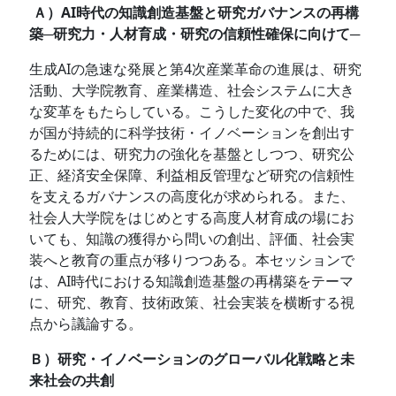
Ａ）AI時代の知識創造基盤と研究ガバナンスの再構
築─研究力・人材育成・研究の信頼性確保に向けて─
生成AIの急速な発展と第4次産業革命の進展は、研究
活動、大学院教育、産業構造、社会システムに大き
な変革をもたらしている。こうした変化の中で、我
が国が持続的に科学技術・イノベーションを創出す
るためには、研究力の強化を基盤としつつ、研究公
正、経済安全保障、利益相反管理など研究の信頼性
を支えるガバナンスの高度化が求められる。また、
社会人大学院をはじめとする高度人材育成の場にお
いても、知識の獲得から問いの創出、評価、社会実
装へと教育の重点が移りつつある。本セッションで
は、AI時代における知識創造基盤の再構築をテーマ
に、研究、教育、技術政策、社会実装を横断する視
点から議論する。
Ｂ）研究・イノベーションのグローバル化戦略と未
来社会の共創