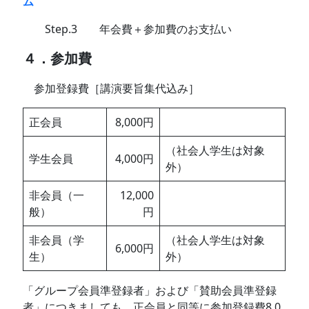
ム
Step.3 年会費＋参加費のお支払い
４．参加費
参加登録費［講演要旨集代込み］
正会員
8,000円
（社会人学生は対象
学生会員
4,000円
外）
非会員（一
12,000
般）
円
非会員（学
（社会人学生は対象
6,000円
生）
外）
「グループ会員準登録者」および「賛助会員準登録
者」につきましても、正会員と同等に参加登録費8,0