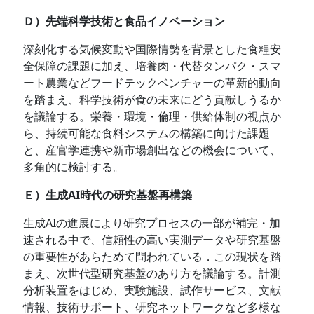
Ｄ）先端科学技術と食品イノベーション
深刻化する気候変動や国際情勢を背景とした食糧安
全保障の課題に加え、培養肉・代替タンパク・スマ
ート農業などフードテックベンチャーの革新的動向
を踏まえ、科学技術が食の未来にどう貢献しうるか
を議論する。栄養・環境・倫理・供給体制の視点か
ら、持続可能な食料システムの構築に向けた課題
と、産官学連携や新市場創出などの機会について、
多角的に検討する。
Ｅ）生成AI時代の研究基盤再構築
生成AIの進展により研究プロセスの一部が補完・加
速される中で、信頼性の高い実測データや研究基盤
の重要性があらためて問われている．この現状を踏
まえ、次世代型研究基盤のあり方を議論する。計測
分析装置をはじめ、実験施設、試作サービス、文献
情報、技術サポート、研究ネットワークなど多様な