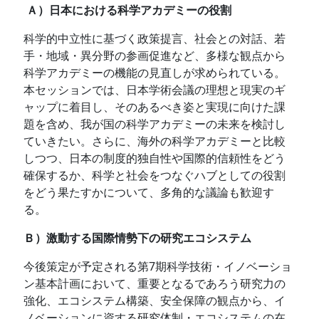
Ａ）日本における科学アカデミーの役割
科学的中立性に基づく政策提言、社会との対話、若
手・地域・異分野の参画促進など、多様な観点から
科学アカデミーの機能の見直しが求められている。
本セッションでは、日本学術会議の理想と現実のギ
ャップに着目し、そのあるべき姿と実現に向けた課
題を含め、我が国の科学アカデミーの未来を検討し
ていきたい。さらに、海外の科学アカデミーと比較
しつつ、日本の制度的独自性や国際的信頼性をどう
確保するか、科学と社会をつなぐハブとしての役割
をどう果たすかについて、多角的な議論も歓迎す
る。
Ｂ）激動する国際情勢下の研究エコシステム
今後策定が予定される第7期科学技術・イノベーショ
ン基本計画において、重要となるであろう研究力の
強化、エコシステム構築、安全保障の観点から、イ
ノベーションに資する研究体制・エコシステムの在