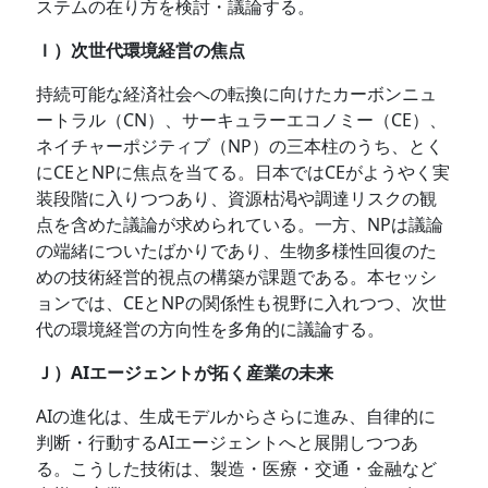
ステムの在り方を検討・議論する。
Ｉ）次世代環境経営の焦点
持続可能な経済社会への転換に向けたカーボンニュ
ートラル（CN）、サーキュラーエコノミー（CE）、
ネイチャーポジティブ（NP）の三本柱のうち、とく
にCEとNPに焦点を当てる。日本ではCEがようやく実
装段階に入りつつあり、資源枯渇や調達リスクの観
点を含めた議論が求められている。一方、NPは議論
の端緒についたばかりであり、生物多様性回復のた
めの技術経営的視点の構築が課題である。本セッシ
ョンでは、CEとNPの関係性も視野に入れつつ、次世
代の環境経営の方向性を多角的に議論する。
Ｊ）AIエージェントが拓く産業の未来
AIの進化は、生成モデルからさらに進み、自律的に
判断・行動するAIエージェントへと展開しつつあ
る。こうした技術は、製造・医療・交通・金融など