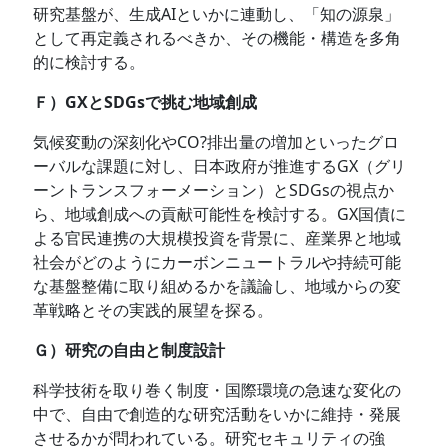
研究基盤が、生成AIといかに連動し、「知の源泉」
として再定義されるべきか、その機能・構造を多角
的に検討する。
Ｆ）GXとSDGsで挑む地域創成
気候変動の深刻化やCO?排出量の増加といったグロ
ーバルな課題に対し、日本政府が推進するGX（グリ
ーントランスフォーメーション）とSDGsの視点か
ら、地域創成への貢献可能性を検討する。GX国債に
よる官民連携の大規模投資を背景に、産業界と地域
社会がどのようにカーボンニュートラルや持続可能
な基盤整備に取り組めるかを議論し、地域からの変
革戦略とその実践的展望を探る。
Ｇ）研究の自由と制度設計
科学技術を取り巻く制度・国際環境の急速な変化の
中で、自由で創造的な研究活動をいかに維持・発展
させるかが問われている。研究セキュリティの強