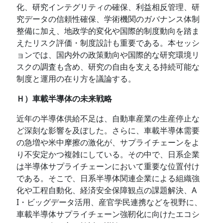
化、研究インテグリティの確保、利益相反管理、研
究データの信頼性確保、学術機関のガバナンス体制
整備に加え、地政学的変化や国際的制度動向を踏ま
えたリスク評価・制度設計も重要である。本セッシ
ョンでは、国内外の政策動向や国際的な研究環境リ
スクの調査も含め、研究の自由を支える持続可能な
制度と運用の在り方を議論する。
Ｈ）車載半導体の未来戦略
近年の半導体供給不足は、自動車産業の生産停止な
ど深刻な影響を及ぼした。さらに、車載半導体需要
の急増や米中摩擦の激化が、サプライチェーンをよ
り不安定かつ複雑にしている。その中で、日系企業
は半導体サプライチェーンにおいて重要な位置付け
である。そこで、日系半導体関連企業による組織強
化や工程自動化、経済安全保障観点の課題解決、A
I・ビッグデータ活用、産官学民連携などを視野に、
車載半導体サプライチェーン強靭化に向けたエコシ