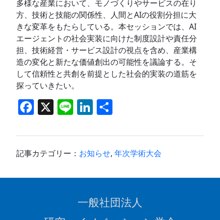
多様な産業において、モノづくりやサービスの在り
方、技術と技能の関係性、人間とAIの役割分担に大
きな変革をもたらしている。本セッションでは、AI
エージェントの社会実装に向けた制度設計や責任分
担、技術経営・サービス設計の視点を含め、産業構
造の変化と新たな価値創出の可能性を議論する。そ
して信頼性と共創を前提とした社会的実装の道筋を
探っていきたい。
F
X
Li
Li
共
a
n
n
有
c
e
k
e
e
記事カテゴリー：
お知らせ
,
年次学術大会
b
dI
o
n
o
一般社団法人
k