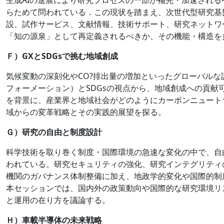
らためて問われている．この現状を踏まえ、次世代型研究基
設、試作サービス、文献情報、技術サポート、研究ネットワ
「知の源泉」として再定義されるべきか、その機能・構造を
Ｆ）GXとSDGsで挑む地域創成
気候変動の深刻化やCO?排出量の増加といったグローバルな
フォーメーション）とSDGsの視点から、地域創成への貢献
を背景に、産業界と地域社会がどのようにカーボンニュート
域からの変革戦略とその実践的展望を探る。
Ｇ）研究の自由と制度設計
科学技術を取り巻く制度・国際環境の急速な変化の中で、自
われている。研究セキュリティの強化、研究インテグリティ
機関のガバナンス体制整備に加え、地政学的変化や国際的制
本セッションでは、国内外の政策動向や国際的な研究環境リ
と運用の在り方を議論する。
Ｈ）車載半導体の未来戦略