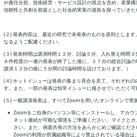
や責任分担、技術経営・サービス設計の視点を含め、産業構
信頼性と共創を前提とした社会的実装の道筋を探っていきた
(２) 発表内容は、最近の研究で未発表のものを原則としま
なるようご配慮ください。
(３) 発表時間は講演時間１２分、討論５分、入れ替え時間
６件程度の一連の発表が終了した後に、１７分の総合討論の
講演１２分の後に５分間の討論時間を設けております。）
(４) ホットイシューは発表の集まり具合を見て、それぞれ
す。また、一部の発表は恒常イシューに移させていただく可
(５) 一般講演発表は、すべてZoomを用いたオンラインで実
Zoomをご自身のパソコン等にインストールし、アカ
ネット接続が可能な環境をご準備ください。マイクとカ
さい。また、画面共有の方法をあらかじめご確認くださ
Zoomの利用が所属組織等により禁止されている場合