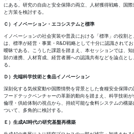
にある。研究の自由と安全保障の両立、人材獲得戦略、国際
と方策を検討する。
Ｃ）イノベーション・エコシステムと標準
イノベーションの社会実装や普及における「標準」の役割と
は、標準が経営・事業・R&D戦略として十分に認識されて
曖昧である。こうした課題を踏まえ、本セッションでは、知的
財の連携、人材育成、経営者層への認識共有などを論点とし
る。
Ｄ）先端科学技術と食品イノベーション
深刻化する気候変動や国際情勢を背景とした食糧安全保障の
フードテックベンチャーの革新的動向を踏まえ、科学技術が
倫理・供給体制の視点から、持続可能な食料システムの構築
ついて、多角的に検討する。
Ｅ）生成AI時代の研究基盤再構築
生成AIの進展により研究プロセスの一部が補完・加速され