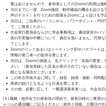
要はありませんので、参加者としてのZoomの利用は無
当日までに一度、Zoom接続・動作確認の機会を設け
声のテスト）を行うための部屋をZoomにより設ける予
当日は、ご自身のパソコンから、パワーポイント・PD
で、ご発表ください。
大会実行委員会ならびに学会事務局は、通信状況やパソ
表の不実施や中断について、責任を負いません。円滑な
了とします。
ZoomのリンクあるいはミーティングIDやパスワード
情報の第三者への提供を禁じます。
当日は、Zoomの画面上、右クリックで「名前の変更
さい。（参加登録した氏名が表示されていない場合は、
能となる場合がございます。）
この年次学術大会に関して、録音・録画・撮影・同時配
発表の妨げとなるような行為を禁じます。
その他、必要に応じて、一般講演発表者へは、大会当日
(６) 職務・他学会での発表等の理由で、発表日時のご希望
ォームの通信欄にご記入ください（前年と同様、土曜日の午