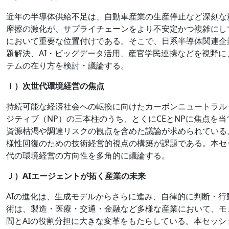
近年の半導体供給不足は、自動車産業の生産停止など深刻な
摩擦の激化が、サプライチェーンをより不安定かつ複雑にし
において重要な位置付けである。そこで、日系半導体関連企
題解決、AI・ビッグデータ活用、産官学民連携などを視野
テムの在り方を検討・議論する。
Ｉ）次世代環境経営の焦点
持続可能な経済社会への転換に向けたカーボンニュートラル
ジティブ（NP）の三本柱のうち、とくにCEとNPに焦点を
資源枯渇や調達リスクの観点を含めた議論が求められている
様性回復のための技術経営的視点の構築が課題である。本セ
代の環境経営の方向性を多角的に議論する。
Ｊ）AIエージェントが拓く産業の未来
AIの進化は、生成モデルからさらに進み、自律的に判断・行
術は、製造・医療・交通・金融など多様な産業において、モ
間とAIの役割分担に大きな変革をもたらしている。本セッシ