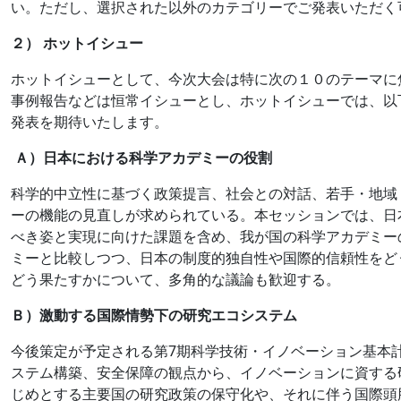
い。ただし、選択された以外のカテゴリーでご発表いただく
２） ホットイシュー
ホットイシューとして、今次大会は特に次の１０のテーマに
事例報告などは恒常イシューとし、ホットイシューでは、以
発表を期待いたします。
Ａ）日本における科学アカデミーの役割
科学的中立性に基づく政策提言、社会との対話、若手・地域
ーの機能の見直しが求められている。本セッションでは、日
べき姿と実現に向けた課題を含め、我が国の科学アカデミー
ミーと比較しつつ、日本の制度的独自性や国際的信頼性をど
どう果たすかについて、多角的な議論も歓迎する。
Ｂ）激動する国際情勢下の研究エコシステム
今後策定が予定される第7期科学技術・イノベーション基本
ステム構築、安全保障の観点から、イノベーションに資する
じめとする主要国の研究政策の保守化や、それに伴う国際頭