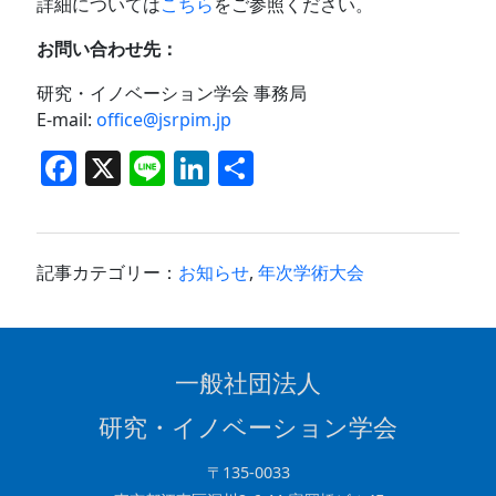
詳細については
こちら
をご参照ください。
お問い合わせ先：
研究・イノベーション学会 事務局
E-mail:
office@jsrpim.jp
F
X
Li
Li
共
a
n
n
有
c
e
k
e
e
記事カテゴリー：
お知らせ
,
年次学術大会
b
dI
o
n
o
一般社団法人
k
研究・イノベーション学会
〒135-0033