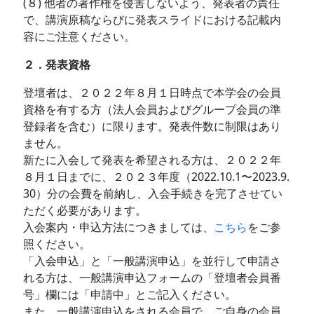
(８) 他者の著作権を侵害しないよう、発表者の責任
で、講演原稿ならびに発表スライドにおける記載内
容にご注意ください。
２．発表資格
登壇者は、２０２２年８月１日時点で本学会の会員
資格を有する方（法人会員およびグループ会員の準
登録者を含む）に限ります。発表件数に制限はあり
ません。
新たに入会して発表を希望される方は、２０２２年
８月１日までに、２０２３年度（2022.10.1〜2023.9.
30）分の会費を前納し、入会手続きを完了させてい
ただく必要があります。
入会案内・申込方法につきましては、
こちら
をご参
照ください。
「入会申込」と「一般講演申込」を並行して申請さ
れる方は、一般講演申込フォームの「登壇者会員番
号」欄には「申請中」とご記入ください。
また、一般講演申込をされる会員で、ご自身の会員