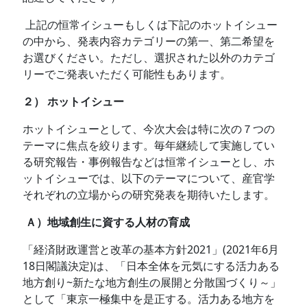
上記の恒常イシューもしくは下記のホットイシュー
の中から、発表内容カテゴリーの第一、第二希望を
お選びください。ただし、選択された以外のカテゴ
リーでご発表いただく可能性もあります。
２） ホットイシュー
ホットイシューとして、今次大会は特に次の７つの
テーマに焦点を絞ります。毎年継続して実施してい
る研究報告・事例報告などは恒常イシューとし、ホ
ットイシューでは、以下のテーマについて、産官学
それぞれの立場からの研究発表を期待いたします。
Ａ）地域創生に資する人材の育成
「経済財政運営と改革の基本方針2021」(2021年6月
18日閣議決定)は、「日本全体を元気にする活力ある
地方創り~新たな地方創生の展開と分散国づくり～」
として「東京一極集中を是正する。活力ある地方を