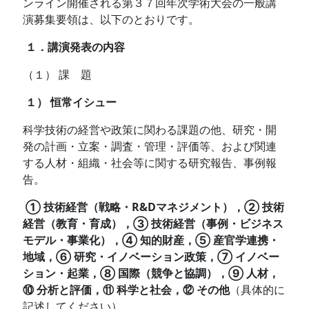
ンライン開催される第３７回年次学術大会の一般講
演募集要領は、以下のとおりです。
１．講演発表の内容
（１） 課 題
１） 恒常イシュー
科学技術の経営や政策に関わる課題の他、研究・開
発の計画・立案・調査・管理・評価等、および関連
する人材・組織・社会等に関する研究報告、事例報
告。
① 技術経営（戦略・R&Dマネジメント），② 技術
経営（教育・育成），③ 技術経営（事例・ビジネス
モデル・事業化），④ 知的財産，⑤ 産官学連携・
地域，⑥ 研究・イノベーション政策，⑦ イノベー
ション・起業，⑧ 国際（競争と協調），⑨ 人材，
⑩ 分析と評価，⑪ 科学と社会，⑫ その他
（具体的に
記述してください）