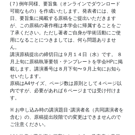
(７) 例年同様、要旨集（オンラインでダウンロード
可能なもの）を作成いたします。発表者には、後
日、要旨集に掲載する原稿をご提出いただきます
が、この原稿の著作権は本学会に帰属することをご
了承ください。ただし著者ご自身が学術活動にご使
用になることにつきましては、何ら問題ありませ
ん。
講演原稿提出の締切日は９月１４日（水）です。 ８
月上旬に原稿執筆要領・テンプレートを学会HPに掲
載します。講演番号は８月下旬〜９月上旬にお知ら
せいたします。
原稿はA4サイズ、ページ数は原則として４ページ以
内ですが、必要があれば６ページまでは受け付けま
す。
※ お申し込み時の講演題目･講演者名（共同講演者を
含む）の、原稿提出段階での変更はできませんので
ご注意ください。