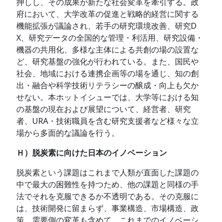
押しし、その成果が新たな社会変革を牽引する。政
府において、大学改革の促進と戦略的経営に関する
機能拡張が議論され、若手の研究環境改善、研究D
X、研究データの全国的な管理・利活用、研究設備・
機器の共用化、多様な主体による共創の場の設置な
ど、研究基盤の強化が行われている。また、国民や
社会、地域における連携企画等の場を通じ、知の創
出・融合や科学技術リテラシーの醸成・向上も欠か
せない。本ホットイシューでは、大学等における知
の基盤の現在および展望について、経営者、研究
者、URA・技術職員を含む研究支援者など様々な立
場から多面的な議論を行う。
Ｈ）脱炭素に向けた日本のイノベーション
脱炭素という課題はこれまで人類が直面した課題の
中で最大の困難性を持つため、他の課題と同様の手
法でそれを克服できるか不透明である。その克服に
は、技術開発に留まらず、事業構造、市場構造、政
策、需要側の変革も含めて、これまでのイノベーシ