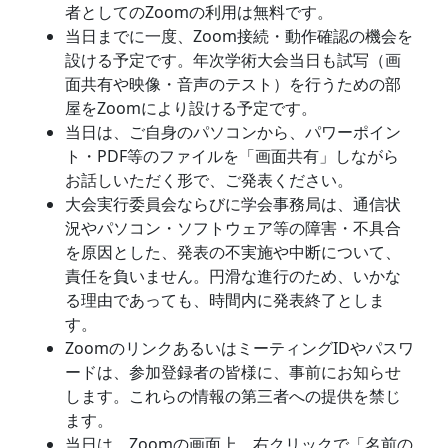
者としてのZoomの利用は無料です。
当日までに一度、Zoom接続・動作確認の機会を
設ける予定です。年次学術大会当日も試写（画
面共有や映像・音声のテスト）を行うための部
屋をZoomにより設ける予定です。
当日は、ご自身のパソコンから、パワーポイン
ト・PDF等のファイルを「画面共有」しながら
お話しいただく形で、ご発表ください。
大会実行委員会ならびに学会事務局は、通信状
況やパソコン・ソフトウェア等の障害・不具合
を原因とした、発表の不実施や中断について、
責任を負いません。円滑な進行のため、いかな
る理由であっても、時間内に発表終了としま
す。
ZoomのリンクあるいはミーティングIDやパスワ
ードは、参加登録者の皆様に、事前にお知らせ
します。これらの情報の第三者への提供を禁じ
ます。
当日は、Zoomの画面上、右クリックで「名前の