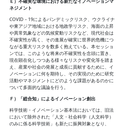
Ｅ）不確実な環境における新たなイノベーションマ
ネジメント
COVID－19によるパンデミックリスク、ウクライナ
や東アジア地域における地政学リスク、海面の上昇
や異常気象などの気候変動リスクなど、現代社会は
不確実性が高く、その進展が確実に世界的危機につ
ながる重大リスクを数多く抱えている。本セッショ
ンでは、このような将来の不確実性を念頭に置き、
現在顕在化しつつある様々なリスクや変化等を踏ま
え、産業や社会の発展と成長に貢献するために、イ
ノベーションに何を期待し、その実現のために研究
活動やマネジメントにどのような課題があるのかに
ついて多面的な議論を行う。
Ｆ）「総合知」によるイノベーション創出
科学技術・イノベーション基本法においては、旧法
において除外された「人文・社会科学（人文科学）
のみに係る科学技術」も新たに振興対象となり、