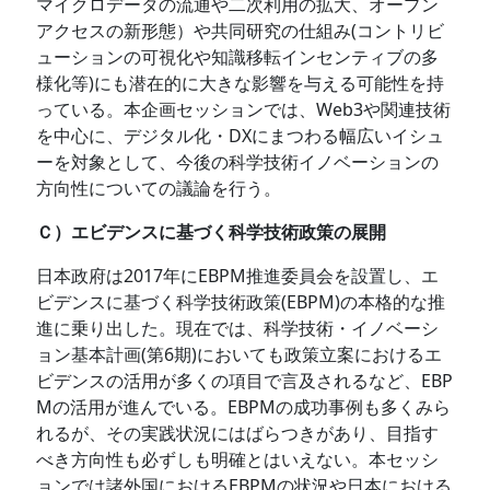
マイクロデータの流通や二次利用の拡大、オープン
アクセスの新形態）や共同研究の仕組み(コントリビ
ューションの可視化や知識移転インセンティブの多
様化等)にも潜在的に大きな影響を与える可能性を持
っている。本企画セッションでは、Web3や関連技術
を中心に、デジタル化・DXにまつわる幅広いイシュ
ーを対象として、今後の科学技術イノベーションの
方向性についての議論を行う。
Ｃ）エビデンスに基づく科学技術政策の展開
日本政府は2017年にEBPM推進委員会を設置し、エ
ビデンスに基づく科学技術政策(EBPM)の本格的な推
進に乗り出した。現在では、科学技術・イノベーシ
ョン基本計画(第6期)においても政策立案におけるエ
ビデンスの活用が多くの項目で言及されるなど、EBP
Mの活用が進んでいる。EBPMの成功事例も多くみら
れるが、その実践状況にはばらつきがあり、目指す
べき方向性も必ずしも明確とはいえない。本セッシ
ョンでは諸外国におけるEBPMの状況や日本における