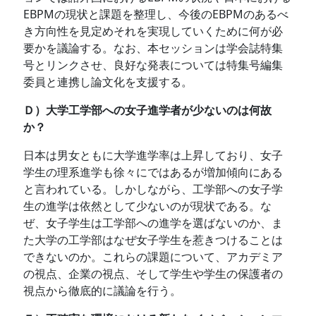
EBPMの現状と課題を整理し、今後のEBPMのあるべ
き方向性を見定めそれを実現していくために何が必
要かを議論する。なお、本セッションは学会誌特集
号とリンクさせ、良好な発表については特集号編集
委員と連携し論文化を支援する。
Ｄ）大学工学部への女子進学者が少ないのは何故
か？
日本は男女ともに大学進学率は上昇しており、女子
学生の理系進学も徐々にではあるが増加傾向にある
と言われている。しかしながら、工学部への女子学
生の進学は依然として少ないのが現状である。な
ぜ、女子学生は工学部への進学を選ばないのか、ま
た大学の工学部はなぜ女子学生を惹きつけることは
できないのか。これらの課題について、アカデミア
の視点、企業の視点、そして学生や学生の保護者の
視点から徹底的に議論を行う。