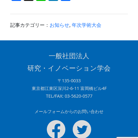
a
n
n
有
c
e
k
e
e
記事カテゴリー：
お知らせ
,
年次学術大会
b
dI
o
n
o
一般社団法人
k
研究・イノベーション学会
〒135-0033
東京都江東区深川2-6-11 富岡橋ビル4F
TEL/FAX: 03-5620-0577
メールフォームからのお問い合わせ