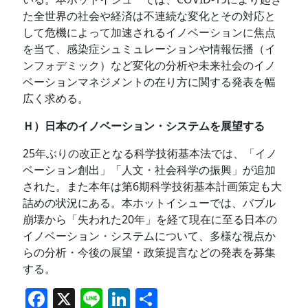
た全世界の社会や経済は不連続な変化とその対応と
して危機によって加速されるイノベーションに焦点
を当て、感染症シュミュレーションや情報伝播（イ
ンフォデミック）など変化の分析や未来社会のイノ
ベーションマネジメントの在り方に関する発表を幅
広く求める。
Ｈ）日本のイノベーション・システムを展望する
25年ぶりの改正となる科学技術基本法では、「イノ
ベーション創出」「人文・社会科学の振興」が追加
された。また本年は第6期科学技術基本計画策定も大
詰めの状況にある。本ホットイシューでは、バブル
崩壊から「失われた20年」を経て現在に至る日本の
イノベーション・システムについて、多様な視点か
らの分析・今後の展望・政策提言などの発表を募集
する。
F
X
Li
Li
共