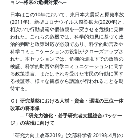
ョン─将来の危機対策へ─
日本はこの10年において、東日本大震災と原発事故
(2011年)、新型コロナウイルス感染拡大(2020年)と、
相次いで行動規範や価値観を一変させる危機に見舞
われた。これらの危機では、科学的知見に基づく政
治的判断と政策対応が必須であり、科学的助言及や
科学コミュニケーションの役割がクローズアップさ
れた。本セッションでは、危機的環境下での政策の
検証、科学的助言や科学コミュニケーションに関す
る政策提言、またはそれを受けた市民の行動に関す
る検証等、様々な観点から議論が行われることを期
待する。
Ｃ）研究基盤における人材・資金・環境の三位一体
改革の将来像
─「研究力強化・若手研究者支援総合パッケー
ジ」の実現に向けて
「研究力向上改革2019」(文部科学省 2019年4月)の