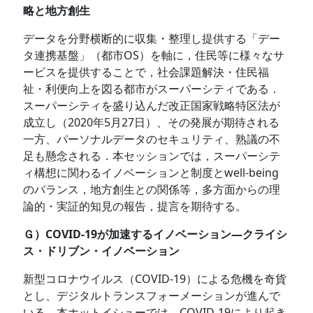
略と地方創生
データを分野横断的に収集・整理し提供する「デー
タ連携基盤」（都市OS）を軸に，住民等に様々なサ
ービスを提供することで，社会課題解決・住民福
祉・利便向上を図る都市がスーパーシティである．
スーパーシティを盛り込んだ改正国家戦略特区法が
成立し（2020年5月27日）、その発展が期待される
一方、パーソナルデータのセキュリティ、熟議の不
足も懸念される．本セッションでは，スーパーシテ
ィ構想に関わるイノベーションと制度とwell-being
のバランス，地方創生との関係等，多方面からの理
論的・実証的知見の報告，提言を期待する。
Ｇ）COVID-19が加速するイノベーション―クライシ
ス・ドリブン・イノベーション
新型コロナウイルス（COVID-19）による危機を奇貨
とし、デジタルトランスフォーメーションが進んで
いる。本ホットイシューでは、COVID-19により起き