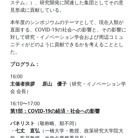
ステム」）、研究開発に関連した集団としてその意
見形成に貢献している。
本年度のシンポジウムのテーマとして、現在人類が
直面する、COVID-19の社会への影響と、その影響に
対して研究・イノベーション学会および周辺コミュ
ニティがどのように貢献できるかを考えることとし
た。
プログラム：
16:00
主催者挨拶
原山 優子
（研究・イノベーション学
会 会長）
16:10〜17:00
第1部：COVID-19の経済・社会への影響
パネリスト
（敬称略、順不同）
・
七丈 直弘
（一橋大学・教授、政策研究大学院大
学・客員教授、当学会業務委員長）