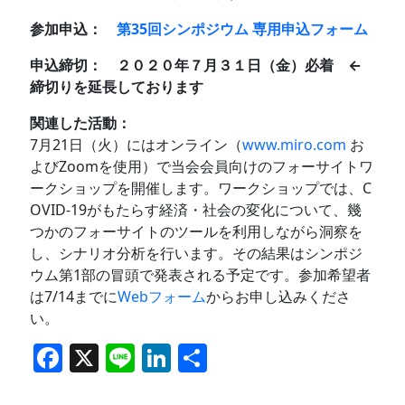
参加申込：
第35回シンポジウム 専用申込フォーム
申込締切：
２０２０年７月３１日（金）必着 ←
締切りを延長しております
関連した活動：
7月21日（火）にはオンライン（
www.miro.com
お
よびZoomを使用）で当会会員向けのフォーサイトワ
ークショップを開催します。ワークショップでは、C
OVID-19がもたらす経済・社会の変化について、幾
つかのフォーサイトのツールを利用しながら洞察を
し、シナリオ分析を行います。その結果はシンポジ
ウム第1部の冒頭で発表される予定です。参加希望者
は7/14までに
Webフォーム
からお申し込みくださ
い。
F
X
Li
Li
共
a
n
n
有