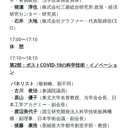
・
猪瀬 淳也
（株式会社三菱総合研究所
政策・経済
研究センター・研究員）
・
石井 大地
（株式会社グラファー・代表取締役CE
O）
17:00〜17:10
休 憩
17:10〜18:10
第2部：ポストCOVID-19の科学技術・イノベーショ
ン
パネリスト
（敬称略、順不同）
・
古川 俊治
（参議院議員）
・
原山 優子
（東北大学名誉教授、当学会会長、日
本工学アカデミー・副会長）
・
渡辺美代子
（国立研究開発法人科学技術振興機
構・副理事、
日本学術会議・副会長）
・
後藤 康浩
（亜細亜大学都市創造学部・教授）