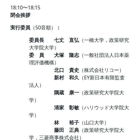
18:10〜18:15
閉会挨拶
実行委員
（50音順）
：
委員長 七丈 直弘
（一橋大学，政策研究
大学院大学）
委 員 犬塚 隆志
（一般社団法人日本薬
理評価機構）
北口 貴史
（株式会社リコー）
新村 和久
（EY新日本有限監査
法人）
隅蔵 康一
（政策研究大学院大
学）
清家 彰敏
（ハリウッド大学院大
学）
林 裕子
（山口大学）
藤田 正典
（政策研究大学院大
学，三菱商事株式会社）