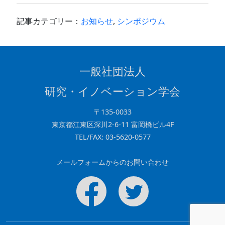
c
e
k
e
e
記事カテゴリー：
お知らせ
,
シンポジウム
b
dI
o
n
o
一般社団法人
k
研究・イノベーション学会
〒135-0033
東京都江東区深川2-6-11 富岡橋ビル4F
TEL/FAX: 03-5620-0577
メールフォームからのお問い合わせ