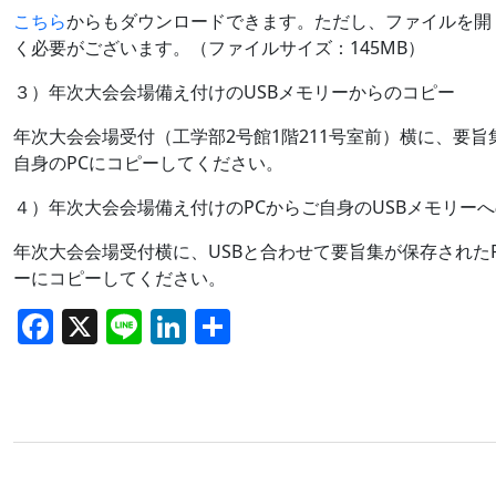
こちら
からもダウンロードできます。ただし、ファイルを開
く必要がございます。（ファイルサイズ：145MB）
３）年次大会会場備え付けのUSBメモリーからのコピー
年次大会会場受付（工学部2号館1階211号室前）横に、要
自身のPCにコピーしてください。
４）年次大会会場備え付けのPCからご自身のUSBメモリー
年次大会会場受付横に、USBと合わせて要旨集が保存された
ーにコピーしてください。
F
X
Li
Li
共
a
n
n
有
c
e
k
e
e
b
dI