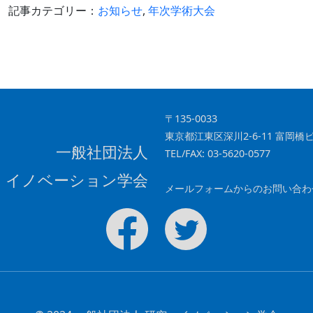
o
n
記事カテゴリー：
お知らせ
,
年次学術大会
o
k
〒135-0033
東京都江東区深川2-6-11 富岡橋ビ
一般社団法人
TEL/FAX: 03-5620-0577
・イノベーション学会
メールフォームからのお問い合わ