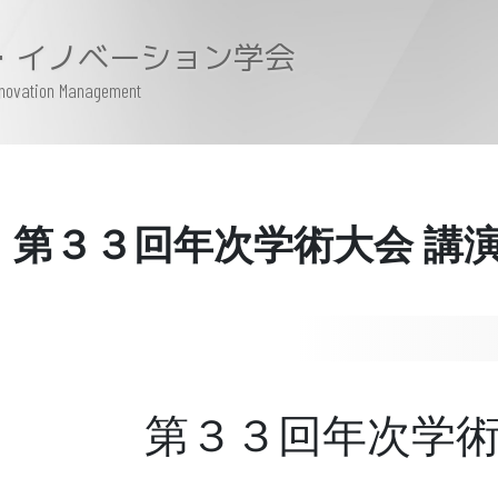
・イノベーション学会
Innovation Management
第３３回年次学術大会 講
第３３回年次学術