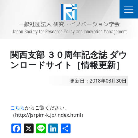
一般社団法人 研究・イノベーション学会
Japan Society for Research Policy and Innovation Management
関西支部 ３０周年記念誌 ダウ
ンロードサイト［情報更新］
更新日：2018年03月30日
こちら
からご覧ください。
（http://jsrpim-k.jp/index.html）
F
X
Li
Li
共