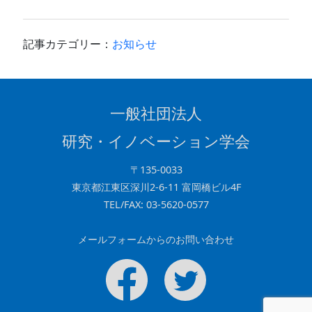
a
n
n
有
c
e
k
e
e
記事カテゴリー：
お知らせ
b
dI
o
n
o
一般社団法人
k
研究・イノベーション学会
〒135-0033
東京都江東区深川2-6-11 富岡橋ビル4F
TEL/FAX: 03-5620-0577
メールフォームからのお問い合わせ