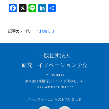
F
X
Li
Li
共
a
n
n
有
c
e
k
e
e
記事カテゴリー：
お知らせ
b
dI
o
n
o
一般社団法人
k
研究・イノベーション学会
〒135-0033
東京都江東区深川2-6-11 富岡橋ビル4F
TEL/FAX: 03-5620-0577
メールフォームからのお問い合わせ