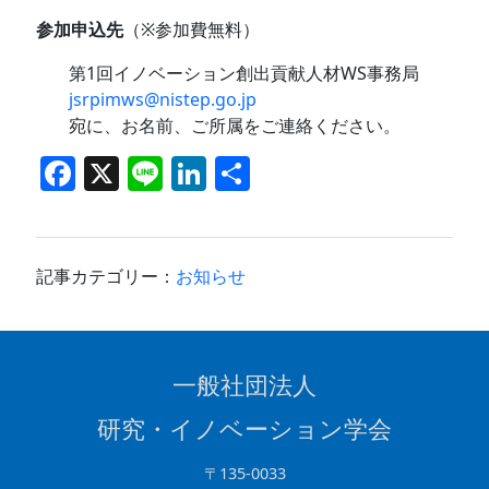
参加申込先
（※参加費無料）
第1回イノベーション創出貢献人材WS事務局
jsrpimws@nistep.go.jp
宛に、お名前、ご所属をご連絡ください。
F
X
Li
Li
共
a
n
n
有
c
e
k
e
e
記事カテゴリー：
お知らせ
b
dI
o
n
o
一般社団法人
k
研究・イノベーション学会
〒135-0033