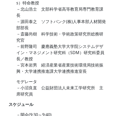
s）特命教授
－北山浩士 文部科学省高等教育局専門教育課
長
－源田泰之 ソフトバンク(株)人事本部人材開発
部部長
－斎藤尚樹 科学技術・学術政策研究所総務研
究官
－前野隆司 慶應義塾大学大学院システムデザ
イン・マネジメント研究科（SDM）研究科委員
長／教授
－宮本岩男 経済産業省産業技術環境局技術振
興・大学連携推進課大学連携推進室長
モデレータ
－小沼良直 公益財団法人未来工学研究所 主
席研究員
スケジュール
－開会(9:30～9:40)