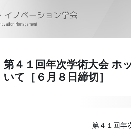
・イノベーション学会
Innovation Management
第４１回年次学術大会 ホ
いて［６月８日締切］
第４１回年