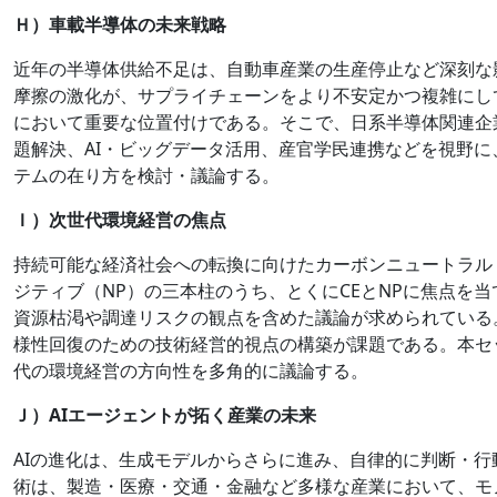
Ｈ）車載半導体の未来戦略
近年の半導体供給不足は、自動車産業の生産停止など深刻な
摩擦の激化が、サプライチェーンをより不安定かつ複雑にし
において重要な位置付けである。そこで、日系半導体関連企
題解決、AI・ビッグデータ活用、産官学民連携などを視野
テムの在り方を検討・議論する。
Ｉ）次世代環境経営の焦点
持続可能な経済社会への転換に向けたカーボンニュートラル
ジティブ（NP）の三本柱のうち、とくにCEとNPに焦点を
資源枯渇や調達リスクの観点を含めた議論が求められている
様性回復のための技術経営的視点の構築が課題である。本セ
代の環境経営の方向性を多角的に議論する。
Ｊ）AIエージェントが拓く産業の未来
AIの進化は、生成モデルからさらに進み、自律的に判断・行
術は、製造・医療・交通・金融など多様な産業において、モ