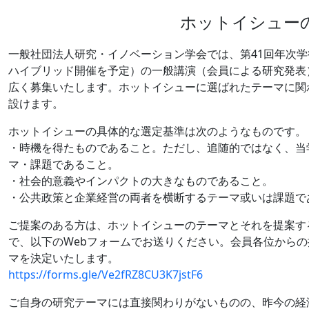
ホットイシュー
一般社団法人研究・イノベーション学会では、第41回年次学術大
ハイブリッド開催を予定）の一般講演（会員による研究発表
広く募集いたします。ホットイシューに選ばれたテーマに関
設けます。
ホットイシューの具体的な選定基準は次のようなものです。
・時機を得たものであること。ただし、追随的ではなく、当
マ・課題であること。
・社会的意義やインパクトの大きなものであること。
・公共政策と企業経営の両者を横断するテーマ或いは課題で
ご提案のある方は、ホットイシューのテーマとそれを提案する理
で、以下のWebフォームでお送りください。会員各位から
マを決定いたします。
https://forms.gle/Ve2fRZ8CU3K7jstF6
ご自身の研究テーマには直接関わりがないものの、昨今の経