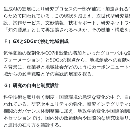
生成AIの進展により研究プロセスの一部が補完・加速され
らためて問われている．この現状を踏まえ、次世代型研究基
設、試作サービス、文献情報、技術サポート、研究ネットワ
「知の源泉」として再定義されるべきか、その機能・構造を
Ｆ）GXとSDGsで挑む地域創成
気候変動の深刻化やCO?排出量の増加といったグローバルな
フォーメーション）とSDGsの視点から、地域創成への貢献
を背景に、産業界と地域社会がどのようにカーボンニュート
域からの変革戦略とその実践的展望を探る。
Ｇ）研究の自由と制度設計
科学技術を取り巻く制度・国際環境の急速な変化の中で、自
われている。研究セキュリティの強化、研究インテグリティ
機関のガバナンス体制整備に加え、地政学的変化や国際的制
本セッションでは、国内外の政策動向や国際的な研究環境リ
と運用の在り方を議論する。