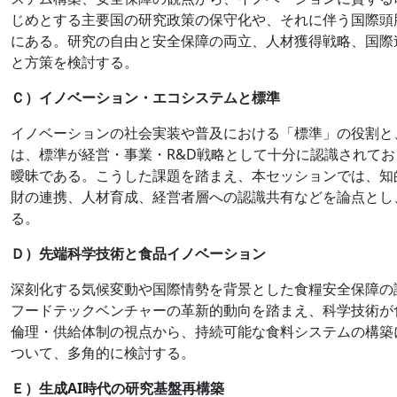
じめとする主要国の研究政策の保守化や、それに伴う国際頭
にある。研究の自由と安全保障の両立、人材獲得戦略、国際
と方策を検討する。
Ｃ）イノベーション・エコシステムと標準
イノベーションの社会実装や普及における「標準」の役割と
は、標準が経営・事業・R&D戦略として十分に認識されて
曖昧である。こうした課題を踏まえ、本セッションでは、知的
財の連携、人材育成、経営者層への認識共有などを論点とし
る。
Ｄ）先端科学技術と食品イノベーション
深刻化する気候変動や国際情勢を背景とした食糧安全保障の
フードテックベンチャーの革新的動向を踏まえ、科学技術が
倫理・供給体制の視点から、持続可能な食料システムの構築
ついて、多角的に検討する。
Ｅ）生成AI時代の研究基盤再構築