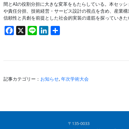
間とAIの役割分担に大きな変革をもたらしている。本セッシ
や責任分担、技術経営・サービス設計の視点を含め、産業構
信頼性と共創を前提とした社会的実装の道筋を探っていきた
F
X
Li
Li
共
a
n
n
有
c
e
k
e
e
b
dI
o
n
記事カテゴリー：
お知らせ
,
年次学術大会
o
k
〒135-0033