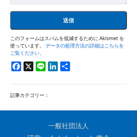
このフォームはスパムを低減するために Akismet を
使っています。
データの処理方法の詳細はこちらを
ご覧ください。
F
X
Li
Li
共
a
n
n
有
c
e
k
e
e
記事カテゴリー：
b
dI
o
n
o
一般社団法人
k