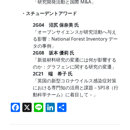
「研究開発活動と国際
M&A
」
・スチューデントアワード
2G04 沼尻 保奈美 氏
「オープンサイエンスが研究活動へ与え
る影響：
National Forest Inventory
デー
タの事例」
2G08 坂本 優莉 氏
「新規材料研究の変遷には何が影響する
のか：グラフェンに関する研究の変遷」
2
C21 端 希子 氏
「英国の新型コロナウイルス感染症対策
における専門知の活用と課題－
SPI-B
（行
動科学チーム）に着目して－」
F
X
Li
Li
共
a
n
n
有
c
e
k