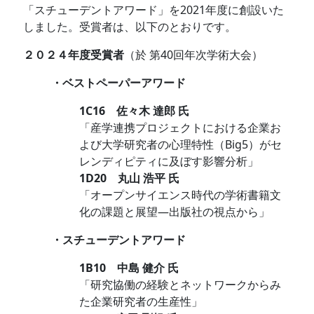
「スチューデントアワード」を2021年度に創設いた
しました。受賞者は、以下のとおりです。
２０２４年度受賞者
（於 第40回年次学術大会）
・ベストペーパーアワード
1C16 佐々木 達郎 氏
「産学連携プロジェクトにおける企業お
よび大学研究者の心理特性（Big5）がセ
レンディピティに及ぼす影響分析」
1D20 丸山 浩平 氏
「オープンサイエンス時代の学術書籍文
化の課題と展望―出版社の視点から」
・スチューデントアワード
1B10 中島 健介 氏
「研究協働の経験とネットワークからみ
た企業研究者の生産性」