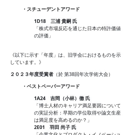
・スチューデントアワード
1D18 三浦 貴嗣 氏
「株式市場反応を通じた日本の特許価値
の評価」
・
・
《以下に示す「年度」は、旧学会におけるものを示
しています。》
２０２３年度受賞者
（於 第38回年次学術大会）
・ベストペーパーアワード
1A24 吉岡（小林）徹
氏
「博士人材のキャリア満足要因について
の実証分析：早期の学位取得や論文生産
は満足度を高めるのか？」
2E01 羽田 尚子
氏
「企業文化とプロダクト・イノベーショ