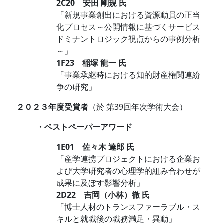
2C20 安田 剛規 氏
「新規事業創出における資源動員の正当
化プロセス～公開情報に基づくサービス
ドミナントロジック視点からの事例分析
～」
1F23 稲塚 龍一 氏
「事業承継時における知的財産権関連紛
争の研究」
２０２３年度受賞者
（於 第39回年次学術大会）
・ベストペーパーアワード
1E01 佐々木 達郎 氏
「産学連携プロジェクトにおける企業お
よび大学研究者の心理学的組み合わせが
成果に及ぼす影響分析」
2D22 吉岡（小林）徹 氏
「博士人材のトランスファーラブル・ス
キルと就職後の職務満足・異動」