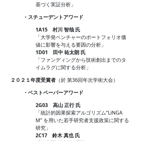
基づく実証分析」
・スチューデントアワード
1A15 村川 智哉 氏
「大学発ベンチャーのポートフォリオ価
値に影響を与える要因の分析」
1D01 田中 祐太朗 氏
「ファンディングから技術創出までのタ
イムラグに関する分析」
２０２１年度受賞者
（於 第36回年次学術大会）
・ベストペーパーアワード
2G03 高山 正行 氏
「統計的因果探索アルゴリズム“
LiNGA
M”
を用いた若手研究者支援政策に関する
研究」
2C17 鈴木 真也 氏