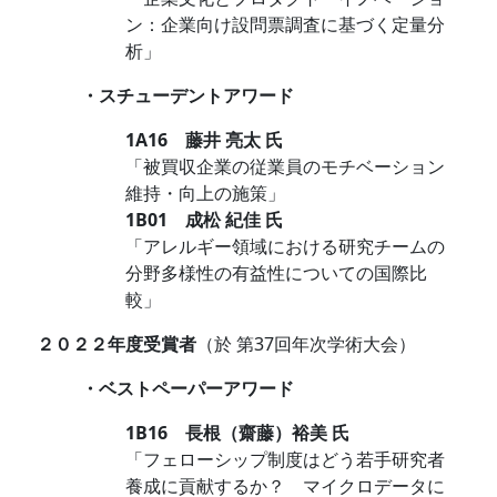
ン：企業向け設問票調査に基づく定量分
析」
・スチューデントアワード
1A16 藤井 亮太 氏
「被買収企業の従業員のモチベーション
維持・向上の施策」
1B01 成松 紀佳 氏
「アレルギー領域における研究チームの
分野多様性の有益性についての国際比
較」
２０２２年度受賞者
（於 第37回年次学術大会）
・ベストペーパーアワード
1B16
長根（齋藤）裕美
氏
「フェローシップ制度はどう若手研究者
養成に貢献するか？ マイクロデータに