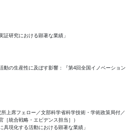
実証研究における顕著な業績」
活動の生産性に及ぼす影響：『第4回全国イノベーション
究所上席フェロー／
文部科学省科学技術・学術政策局付
／
官［統合戦略・エビデンス担当］
）
に具現化する活動における顕著な業績」