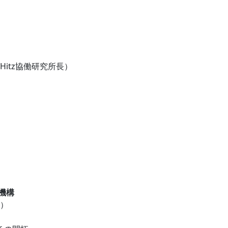
itz協働研究所長）
機構
）