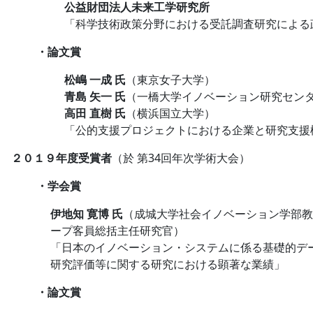
公益財団法人未来工学研究所
「科学技術政策分野における受託調査研究による
・論文賞
松嶋 一成 氏
（東京女子大学）
青島 矢一 氏
（一橋大学イノベーション研究セン
高田 直樹 氏
（横浜国立大学）
「公的支援プロジェクトにおける企業と研究支援
２０１９年度受賞者
（於 第34回年次学術大会）
・学会賞
伊地知 寛博 氏
（成城大学社会イノベーション学部教
ープ客員総括主任研究官）
「日本のイノベーション・システムに係る基礎的デ
研究評価等に関する研究における顕著な業績」
・論文賞