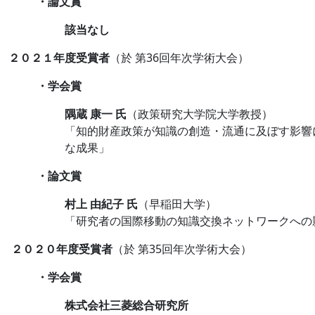
・論文賞
該当なし
２０２１年度受賞者
（於 第36回年次学術大会）
・学会賞
隅蔵 康一 氏
（政策研究大学院大学教授）
「知的財産政策が知識の創造・流通に及ぼす影響
な成果」
・論文賞
村上 由紀子 氏
（早稲田大学）
「研究者の国際移動の知識交換ネットワークへの
２０２０年度受賞者
（於 第35回年次学術大会）
・学会賞
株式会社三菱総合研究所