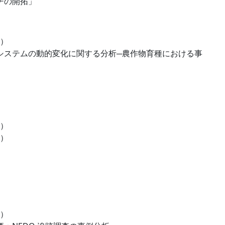
チの開拓」
）
システムの動的変化に関する分析─農作物育種における事
）
）
」
）