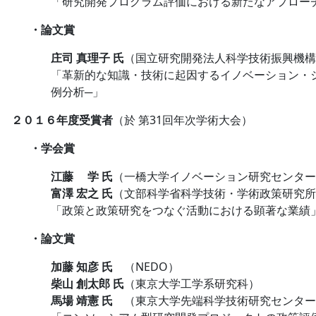
「研究開発プログラム評価における新たなアプロー
・論文賞
庄司 真理子 氏
（国立研究開発法人科学技術振興機構
「革新的な知識・技術に起因するイノベーション・
例分析─」
２０１６年度受賞者
（於 第31回年次学術大会）
・学会賞
江藤 学 氏
（一橋大学イノベーション研究センター
富澤 宏之 氏
（文部科学省科学技術・学術政策研究所
「政策と政策研究をつなぐ活動における顕著な業績
・論文賞
加藤 知彦 氏
（NEDO）
柴山 創太郎 氏
（東京大学工学系研究科）
馬場 靖憲 氏
（東京大学先端科学技術研究センター