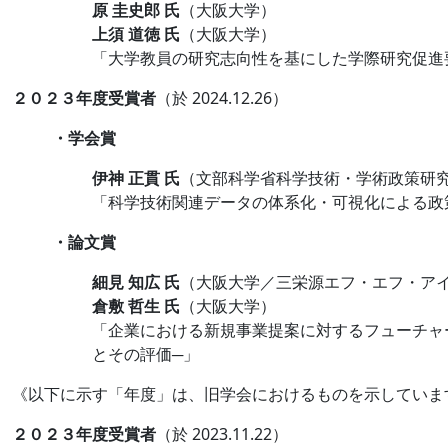
原 圭史郎 氏
（大阪大学）
上須 道徳 氏
（大阪大学）
「⼤学教員の研究志向性を基にした学際研究促進
２０２３年度受賞者
（於 2024.12.26）
・学会賞
伊神 正貫 氏
（文部科学省科学技術・学術政策研
「科学技術関連データの体系化・可視化による政
・論文賞
細見 知広 氏
（大阪大学／三栄源エフ・エフ・ア
倉敷 哲生 氏
（大阪大学）
「企業における新規事業提案に対するフューチャ
とその評価─」
《以下に示す「年度」は、旧学会におけるものを示していま
２０２３年度受賞者
（於 2023.11.22）