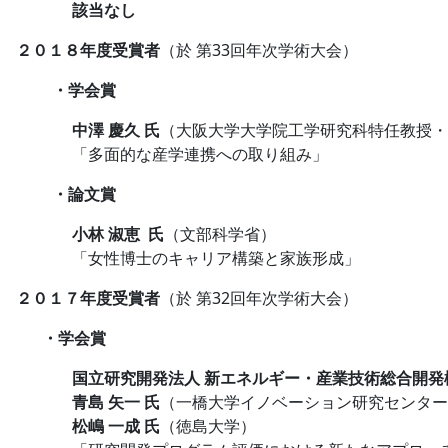
該当なし
２０１８年度受賞者
（於 第33回年次学術大会）
・学会賞
中澤 慶久 氏
（大阪大学大学院工学研究科特任教授・H
「多面的な産学連携への取り組み」
・論文賞
小林 淑恵 氏
（文部科学省）
「女性博士のキャリア構築と家族形成」
２０１７年度受賞者
（於 第32回年次学術大会）
・学会賞
国立研究開発法人 新エネルギー・産業技術総合開発
青島 矢一 氏
（一橋大学イノベーション研究センター
松嶋 一成 氏
（徳島大学）