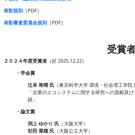
表彰規則
［PDF］
表彰審査委員会規則
［PDF］
受賞
２０２４年度受賞者
（於 2025.12.22）
・学会賞
辻本 将晴 氏
（東京科学⼤学 環境・社会理⼯学院
「企業のエコシステムに関する研究への貢献及び
績」
・論文賞
渕上 ゆかり 氏
（大阪大学）
杉⽥ 菜穂 氏
（大阪公立大学）