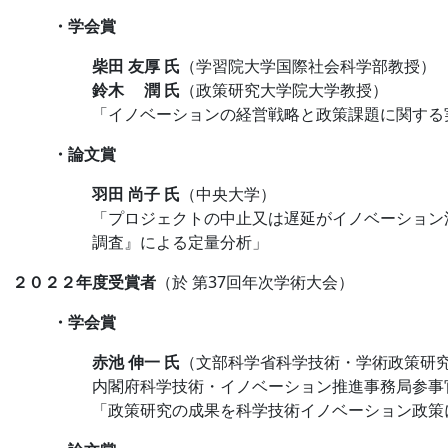
・学会賞
柴田 友厚 氏
（学習院大学国際社会科学部教授）
鈴木 潤 氏
（政策研究大学院大学教授）
「イノベーションの経営戦略と政策課題に関する
・論文賞
羽田 尚子 氏
（中央大学）
「プロジェクトの中止又は遅延がイノベーション
調査』による定量分析」
２０２２年度受賞者
（於 第37回年次学術大会）
・学会賞
赤池 伸一 氏
（
文部科学省科学技術・学術政策研
内閣府科学技術・イノベーション推進事務局参事
「政策研究の成果を科学技術イノベーション政策